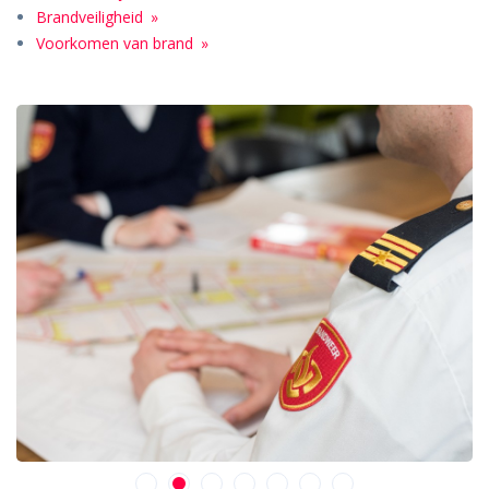
Brandveiligheid
Voorkomen van brand
1
2
3
4
5
6
7