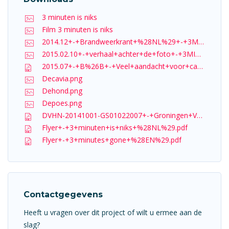
3 minuten is niks
Film 3 minuten is niks
2014.12+-+Brandweerkrant+%28NL%29+-+3MIN+lancering.jpg
2015.02.10+-+verhaal+achter+de+foto+-+3MIN.jpg
2015.07+-+B%26B+-+Veel+aandacht+voor+campagne+3+minuten+is+niks.pdf
Decavia.png
Dehond.png
Depoes.png
DVHN-20141001-GS01022007+-+Groningen+Veilig.pdf
Flyer+-+3+minuten+is+niks+%28NL%29.pdf
Flyer+-+3+minutes+gone+%28EN%29.pdf
Contactgegevens
Heeft u vragen over dit project of wilt u ermee aan de
slag?